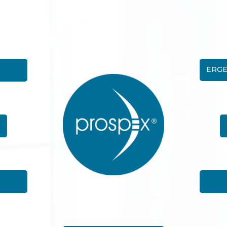
E
ERGE