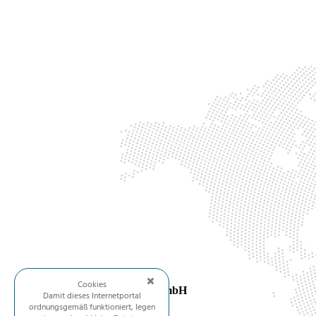
Cookies
Prospex International GmbH
Damit dieses Internetportal
Hauptsitz
ordnungsgemäß funktioniert, legen
Rosenstraße 2